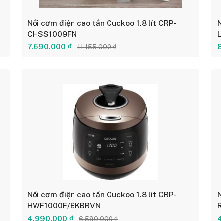
Nồi cơm điện cao tần Cuckoo 1.8 lít CRP-
N
CHSS1009FN
t
7.690.000 ₫
11.155.000 ₫
Nồi cơm điện cao tần Cuckoo 1.8 lít CRP-
N
HWF1000F/BKBRVN
4.990.000 ₫
6.590.000 ₫