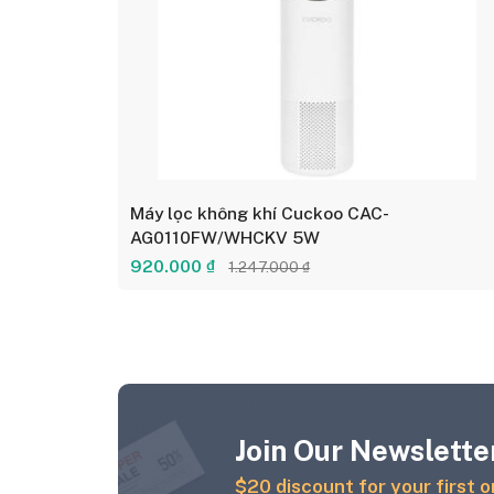
Máy lọc không khí Cuckoo CAC-
AG0110FW/WHCKV 5W
920.000 ₫
1.247.000 ₫
Join Our Newsletter
$20 discount for your first o