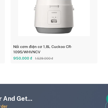
Nồi cơm điện cơ 1,8L Cuckoo CR-
1095/WHVNCV
950.000 ₫
1.529.000 ₫
 And Get...
rder