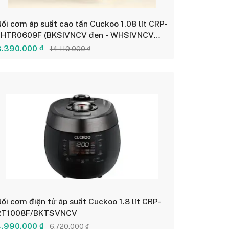
ồi cơm áp suất cao tần Cuckoo 1.08 lít CRP-
LHTR0609F (BKSIVNCV đen - WHSIVNCV
rắng)
8.390.000 ₫
14.110.000 ₫
ồi cơm điện tử áp suất Cuckoo 1.8 lít CRP-
RT1008F/BKTSVNCV
4.990.000 ₫
6.720.000 ₫