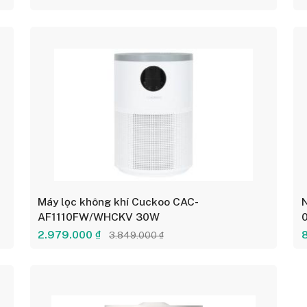
Máy lọc không khí Cuckoo CAC-
N
AF1110FW/WHCKV 30W
2.979.000 ₫
3.849.000 ₫