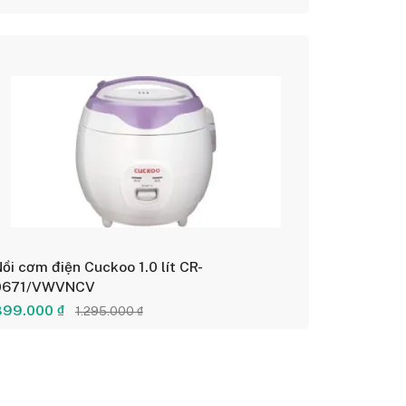
ồi cơm điện Cuckoo 1.0 lít CR-
0671/VWVNCV
899.000 ₫
1.295.000 ₫