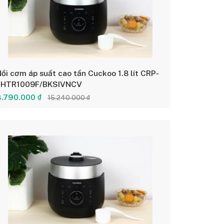
ồi cơm áp suất cao tần Cuckoo 1.8 lít CRP-
LHTR1009F/BKSIVNCV
8.790.000 ₫
15.240.000 ₫