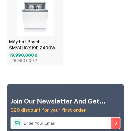
Máy bát Bosch
SMV4HCX19E 2400W
Series 4
19.990.000 ₫
28.990.000 ₫
Join Our Newsletter And Get...
$20 discount for your first order