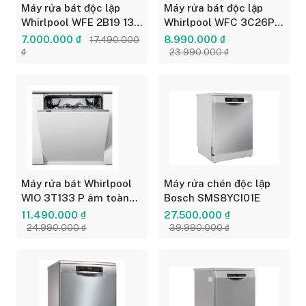
Máy rửa bát độc lập
Máy rửa bát độc lập
Whirlpool WFE 2B19 13
Whirlpool WFC 3C26P
bộ
14 bộ - Nhập khẩu Châu
7.000.000 ₫
8.990.000 ₫
17.490.000
Âu
₫
23.990.000 ₫
Máy rửa bát Whirlpool
Máy rửa chén độc lập
WIO 3T133 P âm toàn
Bosch SMS8YCI01E
phần 14 bộ
11.490.000 ₫
27.500.000 ₫
24.990.000 ₫
39.990.000 ₫