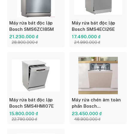
Máy rửa bát độc lập
Máy rửa bát độc lập
Bosch SMS6ZCI85M
Bosch SMS4ECI26E
21.230.000 ₫
17.490.000 ₫
28.900.000 ₫
24.990.000 ₫
Máy rửa bát độc lập
Máy rửa chén âm toàn
Bosch SMS4HMI07E
phần Bosch
SMV6ZCX16E
15.800.000 ₫
23.450.000 ₫
22.790.000 ₫
48.900.000 ₫